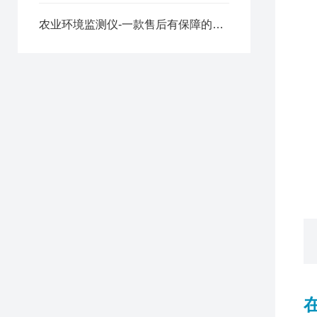
1
2
农业环境监测仪-一款售后有保障的农田小气候气象站2024全+境+派+送
2
三
1
2
3
4
5
6
7