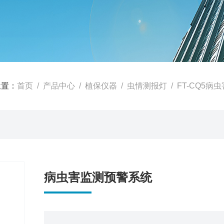
位置：
首页
/
产品中心
/
植保仪器
/
虫情测报灯
/ FT-CQ5
病虫害监测预警系统