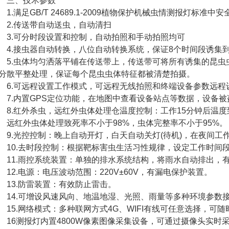
三、技术参数
.满足GB/T 24689.1-2009植物保护机械虫情测报灯标准
.传送带自动送虫，自动清扫
.可分时段设置和控制，自动拍照和手动拍照均可
.接虫器自动转换，八位自动转换系统，保证8个时间段诱集
.虫体均匀洒落平铺在传送带上，传送带可将所有诱集的昆虫
分散平整处理，保证每个昆虫虫体特征都被清楚拍摄。
.可远程设置工作模式，可远程无线拍照和终端设备参数远程
.内置GPS定位功能，在地图中查看设备站点等数据，设备被
.红外杀虫，远红外虫体处理仓温度控制：工作15分钟后温度到
红外虫体处理致死率不小于98%，虫体完整率不小于95%。
.光控控制：晚上自动开灯，白天自动关灯(待机)，在夜间工
0.去时段控制：根据靶标害虫生活习性规律，设定工作时间
1.雨控系统装置：单独的排水系统结构，将雨水自动排出，
2.电源：电压波动范围：220V±60V，有漏电保护装置。
3.防雷装置：有效防止雷击。
4.可增设风速风向、地温地湿、光照、雨量等多种环境参数
5.网络模式：多种联网方式4G、WIFI有线可任意选择，可
6测报灯内置4800W像素图像采集设备，可通过摄像头实时