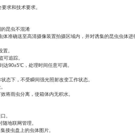
中安全要求和技术要求。
到的昆虫不混淆
虫体准确送至高清摄像装置拍摄区域内，并对诱集的昆虫虫体进
设置。
盗可追踪。
达90±5℃，处理时间任意可调。
作状态下，不受瞬间强光照射改变工作状态。
段。
有效将雨虫分离，使箱体内无积水。
接口。
随时随地联网管理。
采集接虫盘上的虫体图片。