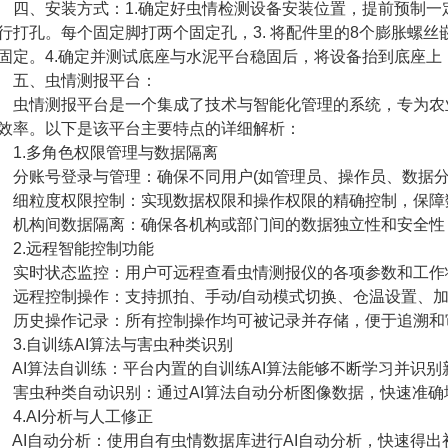
、安装方式：1.确定好虫情检测设备安装位置，提前预制一定
行打孔。每个固定脚打两个固定孔，3. 将配件里的8个膨胀螺
固定。4.确定并测试底座与水泥平台稳固后，将设备抬到底座
五、虫情测报平台：
情测报平台是一个集成了技术与智能化管理的系统，专为农业
效率。以下是该平台主要特点的详细解析：
.多角色权限管理与数据隔离
账号登录与管理：确保不同用户(如管理员、操作员、数据分
粒度权限控制：实现数据权限和操作权限的精确控制，保障
构间数据隔离：确保各机构或部门间的数据独立性和安全性
.远程智能控制功能
时状态监控：用户可远程查看虫情测报仪的各项参数和工作
程控制操作：支持抓拍、手动/自动模式切换、仓温设置、加
史操作记录：所有控制操作均可被记录并存储，便于追溯和
.自训练AI算法与害虫种类识别
I算法自训练：平台内置的自训练AI算法能够不断学习并识别
虫种类自动识别：通过AI算法自动分析图像数据，快速准确
.AI分析与人工修正
I自动分析：使用自有虫情数据库进行AI自动分析，快速得出