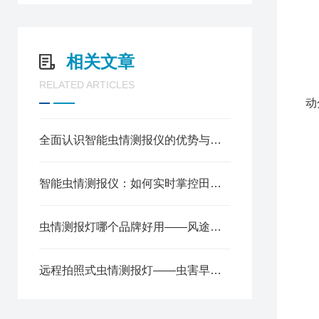
1
2
3
相关文章
4
RELATED ARTICLES
5
动
6
7
全面认识智能虫情测报仪的优势与改进方向
8
远
智能虫情测报仪：如何实时掌控田间虫情动态
9
1
1
虫情测报灯哪个品牌好用——风途科技定不负你所望 2025全+境+派+送
1
1
远程拍照式虫情测报灯——虫害早预防，丰收有保障！2025全+境+派+送
1
1
1