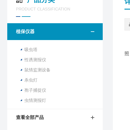
PRODUCT CLASSIFICATION
植保仪器
工
吸虫塔
照
性诱测报仪
主
鼠情监测设备
杀虫灯
底
孢子捕捉仪
虫情测报灯
屏
接
整
查看全部产品
组