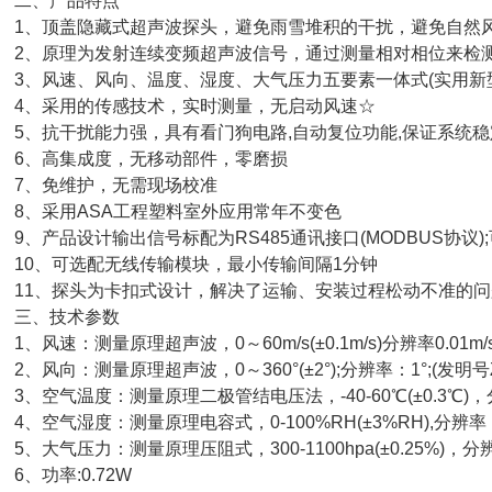
二、产品特点
、顶盖隐藏式超声波探头，避免雨雪堆积的干扰，避免自然风遮挡(实用新
、原理为发射连续变频超声波信号，通过测量相对相位来检测风速风向(发明
、风速、风向、温度、湿度、大气压力五要素一体式(实用新型号ZL 20
、采用的传感技术，实时测量，无启动风速☆
、抗干扰能力强，具有看门狗电路,自动复位功能,保证系统稳
、高集成度，无移动部件，零磨损
、免维护，无需现场校准
、采用ASA工程塑料室外应用常年不变色
、产品设计输出信号标配为RS485通讯接口(MODBUS协议)
0、可选配无线传输模块，最小传输间隔1分钟
1、探头为卡扣式设计，解决了运输、安装过程松动不准的问
三、技术参数
、风速：测量原理超声波，0～60m/s(±0.1m/s)分辨率0.01m/s;(发明
、风向：测量原理超声波，0～360°(±2°);分辨率：1°;(发明号ZL 202
、空气温度：测量原理二极管结电压法，-40-60℃(±0.3℃)，分
、空气湿度：测量原理电容式，0-100%RH(±3%RH),分辨率：
、大气压力：测量原理压阻式，300-1100hpa(±0.25%)，分辨率
、功率:0.72W