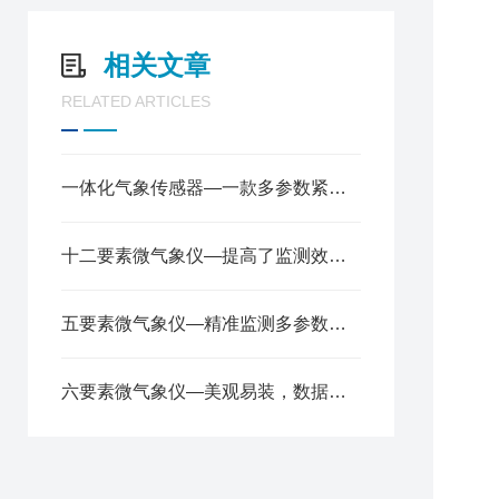
7
8
相关文章
9
RELATED ARTICLES
一体化气象传感器—一款多参数紧凑型气象站2025全+境+派+送
十二要素微气象仪—提高了监测效率，降低了成本2024全+境+派+送
五要素微气象仪—精准监测多参数，轻松应对气象变化2024顺丰包邮
六要素微气象仪—美观易装，数据精准可靠的微气象传感器@2024风途推送