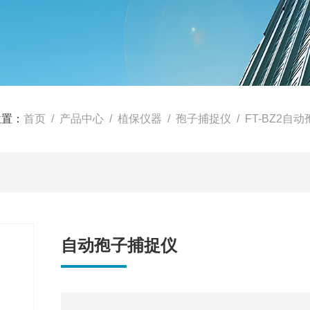
位置：
首页
/
产品中心
/
植保仪器
/
孢子捕捉仪
/ FT-BZ2自
自动孢子捕捉仪