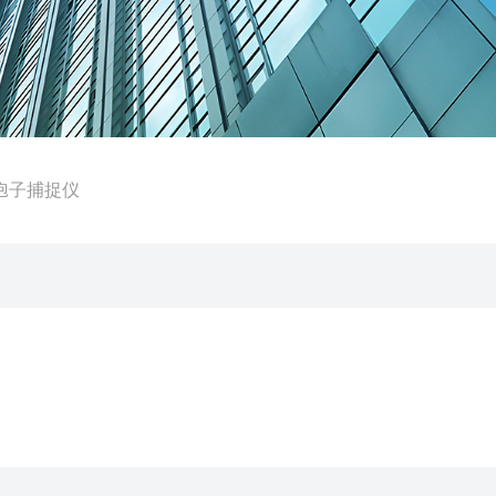
动孢子捕捉仪