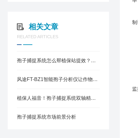
率
7
8
制
相关文章
9
RELATED ARTICLES
1
1
2
孢子捕捉系统怎么帮植保站提效？从“事后补救”到“事前防控”
3
3
风途FT-BZ1智能孢子分析仪让作物防病不再靠猜
4
监
5
植保人福音！孢子捕捉系统双轴精准对焦，微米级孢子病害无处藏身
6
7
孢子捕捉系统市场前景分析
8
9
1