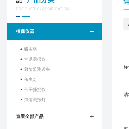
PRODUCT CLASSIFICATION
植保仪器
吸虫塔
一
性诱测报仪
该
标
鼠情监测设备
杀虫灯
1
2
孢子捕捉仪
清
虫情测报灯
3
4
5
查看全部产品
6