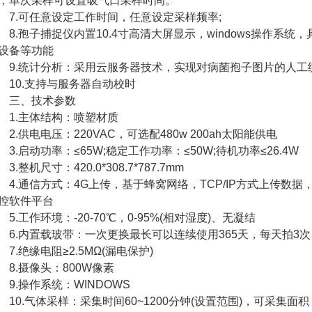
，单次采样可设置吸气口采样时间。
.可任意设定工作时间，任意设定采样频率;
.孢子捕捉仪内置10.4寸高清大屏显示，windows操作系
设备等功能
.统计分析：采用云服务器技术，实现对病菌孢子图片的人工
0.支持与服务器自动校时
三、技术参数
.主体结构：喷塑材质
.供电电压：220VAC，可选配480w 200ah太阳能供电
.启动功率：≤65W;稳定工作功率：≤50W;待机功率≤26.4W
.整机尺寸：420.0*308.7*787.7mm
.通信方式：4G上传，基于蜂窝网络，TCP/IP方式上传数
控软件平台
.工作环境：-20-70℃，0-95%(相对湿度)、无凝结
.内置载玻带：一次更换最长可以连续使用365天，每天拍3次
.绝缘电阻≥2.5MΩ(漏电保护)
.摄像头：800W像素
.操作系统：WINDOWS
0.气体采样：采集时间60~1200分钟(设置范围)，可采集面积：长*