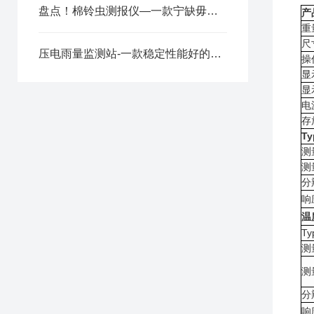
盘点！棉铃虫测报仪—一款宁缺毋滥的玉米棉铃虫测报仪
产
重
尺
压电雨量监测站-一款稳定性能好的自动雨量站@2024新资讯
操
显
显
电
存
Ty
测
测
分
响
温
Ty
测
测
分
响