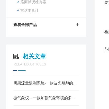
路面状况检测器
要
1
雷达雨量计
2
不
查看全部产品
安
检
压
在
范
相关文章
t
RELATED ARTICLES
O
1
明渠流量监测系统-一款波光粼粼的水文监测设备 @2022厂家新发布
用
1
红
微气象仪—一款加强气象环境的多参数气象传感器@2023已更新