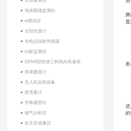
生命探测仪
用
不
地表裂缝监测站
腾
el测试仪
置
测
太阳光度计
德
光电总辐射传感器
白蚁监测仪
抽
DEM6型轻便三杯风向风速表
差
要
滴液糖度计
若
无人机反制设备
若
雨雪量计
C
升降避雷针
进
烟气分析仪
的
烟
全天空成像仪
供