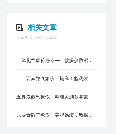
9
相关文章
RELATED ARTICLES
1
一体化气象传感器—一款多参数紧凑型气象站2025全+境+派+送
十二要素微气象仪—提高了监测效率，降低了成本2024全+境+派+送
6
五要素微气象仪—精准监测多参数，轻松应对气象变化2024顺丰包邮
※
六要素微气象仪—美观易装，数据精准可靠的微气象传感器@2024风途推送