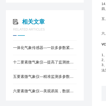
14
四
五
相关文章
RELATED ARTICLES
六
V
一体化气象传感器—一款多参数紧凑型气象站2025全+境+派+送
1
2
十二要素微气象仪—提高了监测效率，降低了成本2024全+境+派+送
3
法
五要素微气象仪—精准监测多参数，轻松应对气象变化2024顺丰包邮
六要素微气象仪—美观易装，数据精准可靠的微气象传感器@2024风途推送