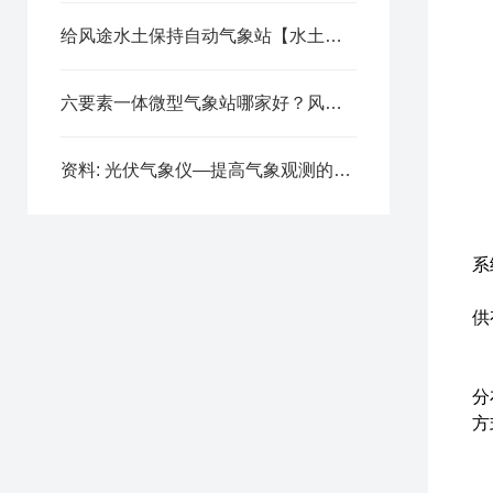
给风途水土保持自动气象站【水土保持自动监测系统】刷波火箭
六要素一体微型气象站哪家好？风途很赞
资料: 光伏气象仪—提高气象观测的自动化水的光伏电站环境监测仪
二
1
排
系
感
供
网
应
分
方
感