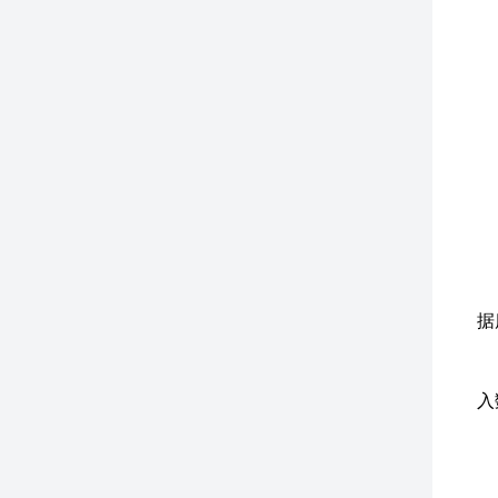
通
通
电
外
(
产
产
安
知
4
4
数
据
数
数
入