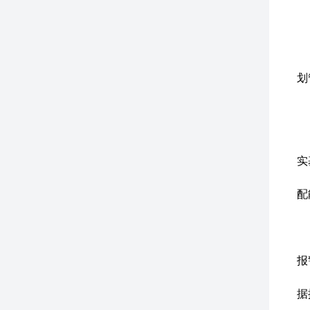
三
城
划
通
通
通
将
实
通
配
为
1
液
报
该
据