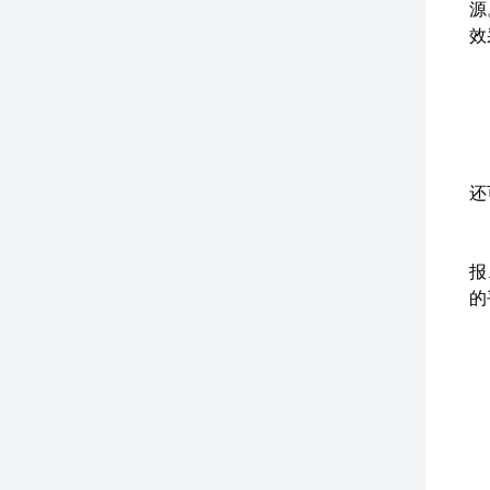
源
效
系
液
管
显
还
应
报
的