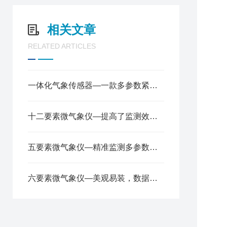
8
9
相关文章
RELATED ARTICLES
一体化气象传感器—一款多参数紧凑型气象站2025全+境+派+送
1
十二要素微气象仪—提高了监测效率，降低了成本2024全+境+派+送
五要素微气象仪—精准监测多参数，轻松应对气象变化2024顺丰包邮
6
六要素微气象仪—美观易装，数据精准可靠的微气象传感器@2024风途推送
※