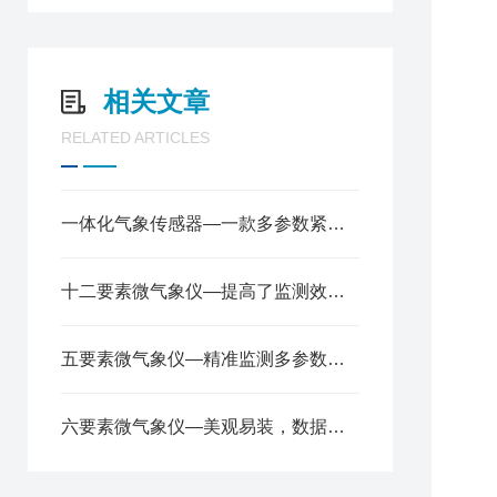
5
6
7
相关文章
8
9
RELATED ARTICLES
1
1
1
一体化气象传感器—一款多参数紧凑型气象站2025全+境+派+送
1
1
1
十二要素微气象仪—提高了监测效率，降低了成本2024全+境+派+送
五要素微气象仪—精准监测多参数，轻松应对气象变化2024顺丰包邮
六要素微气象仪—美观易装，数据精准可靠的微气象传感器@2024风途推送