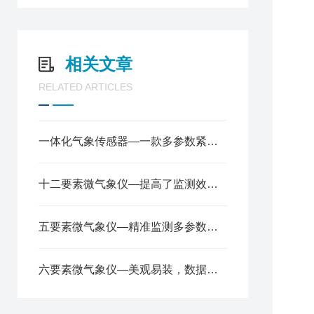
相关文章
RELATED ARTICLES
一体化气象传感器—一款多参数紧凑型气象站2025全+境+派+送
5
十二要素微气象仪—提高了监测效率，降低了成本2024全+境+派+送
※
五要素微气象仪—精准监测多参数，轻松应对气象变化2024顺丰包邮
六要素微气象仪—美观易装，数据精准可靠的微气象传感器@2024风途推送
V