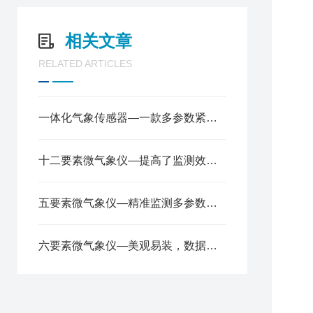
2
3
相关文章
4
5
RELATED ARTICLES
6
7
8
一体化气象传感器—一款多参数紧凑型气象站2025全+境+派+送
9
1
1
十二要素微气象仪—提高了监测效率，降低了成本2024全+境+派+送
1
1
五要素微气象仪—精准监测多参数，轻松应对气象变化2024顺丰包邮
1
1
六要素微气象仪—美观易装，数据精准可靠的微气象传感器@2024风途推送