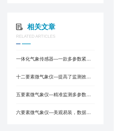
6
7
8
相关文章
9
1
RELATED ARTICLES
1
1
1
一体化气象传感器—一款多参数紧凑型气象站2025全+境+派+送
1
十二要素微气象仪—提高了监测效率，降低了成本2024全+境+派+送
五要素微气象仪—精准监测多参数，轻松应对气象变化2024顺丰包邮
六要素微气象仪—美观易装，数据精准可靠的微气象传感器@2024风途推送