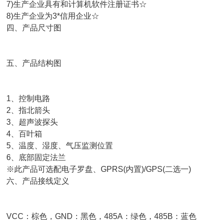
)生产企业具有和计算机软件注册证书☆
)生产企业为3*信用企业☆
四、产品尺寸图
五、产品结构图
1、控制电路
2、指北箭头
3、超声波探头
4、百叶箱
、温度、湿度、气压监测位置
6、底部固定法兰
此产品可选配电子罗盘、GPRS(内置)/GPS(二选一)
六、产品接线定义
CC：棕色，GND：黑色，485A：绿色，485B：蓝色