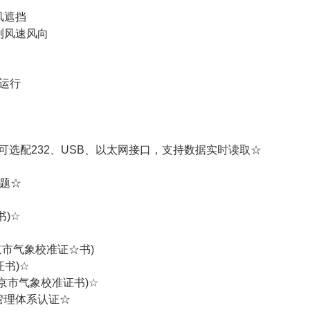
风遮挡
测风速风向
运行
;可选配232、USB、以太网接口，支持数据实时读取☆
题☆
书)☆
北京市气象校准证☆书)
证书)☆
(北京市气象校准证书)☆
管理体系认证☆