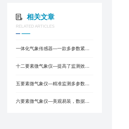
7
8
相关文章
RELATED ARTICLES
一体化气象传感器—一款多参数紧凑型气象站2025全+境+派+送
十二要素微气象仪—提高了监测效率，降低了成本2024全+境+派+送
五要素微气象仪—精准监测多参数，轻松应对气象变化2024顺丰包邮
5
※
六要素微气象仪—美观易装，数据精准可靠的微气象传感器@2024风途推送
V