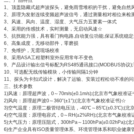
二、产品特点
、顶盖隐藏式超声波探头，避免雨雪堆积的干扰，避免自然
、原理为发射连续变频超声波信号，通过测量相对相位来检
、风速、风向、温度、湿度、大气压力五要素一体式
、采用的传感技术，实时测量，无启动风速☆
、抗扰能力强，具有看门狗电路,自动复位功能,保证系统稳定
、高集成度，无移动部件，零磨损
、免维护，无需现场校准
、采用ASA工程塑料室外应用常年不变色
、产品设计输出信号标配为RS485通讯接口(MODBUS协议)
0、可选配无线传输模块，小传输间隔1分钟
1、探头为卡扣式设计，解决了运输、安装过程松动不准的问
三、技术参数
)风速：原理超声波，0～70m/s(±0.1m/s);(北京市气象校准证
)风向：原理超声波0～360°(±1°);(北京市气象校准证书)☆
)空气温度：原理二极管结电压法，-40℃～85℃(±0.3℃);(
)空气湿度：原理电容式，0～RH(±2%RH);(北京市气象校准
)大气压力：原理压阻式，300hPa～1100hPa(±0.02hPa);
)生产企业具有ISO质量管理体系、环境管理体系和职业健康