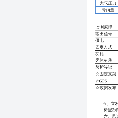
大气压力
降雨量
监测原理
输出信号
供电
固定方式
功耗
壳体材质
防护等级
☆固定支架
☆GPS
☆数据发布
五、立
标配2米
六、风途