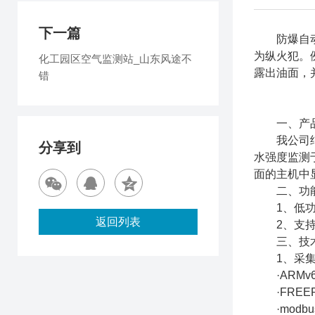
下一篇
防爆自动气象站
为纵火犯。
化工园区空气监测站_山东风途不
露出油面，
错
一、产品
我公司结合
分享到
水强度监测
面的主机中
二、功能
1、低功耗
返回列表
2、支持mo
三、技术
1、采集
·ARMv6
·FREE
·modbus