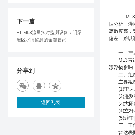
FT-ML
下一篇
据分析、灌
离散度高，
FT-ML3流量实时监测设备：明渠
偏差，难以
灌区水情监测的全能管家
一、产品
ML3雷达
漂浮物影响
分享到
二、组成
主要组成
(1)雷达
(2)遥测终
返回列表
(3)太阳
(4)立杆
(5)避雷
三、工作
雷达表面流