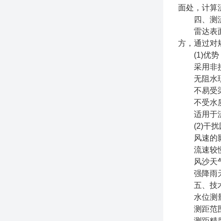
面处，计算
四、测流
雷达表面测
方，通过对
(1)优势
采用非接触
无阻水现
不易受渠道
不受水质
适用于流
(2)干扰
风速的影响
流速较慢：
风沙天气：
强降雨天气
五、技术
水位测
测距范围：0
测距精度：