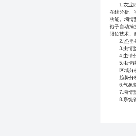
1.农业四
在线分析、
功能。墒情
孢子自动捕
限位技术、
2.监控主
3.虫情监
4.虫情分
5.虫情统
区域分析：
趋势分析：
6.气象监
7.墒情监
8.系统管